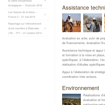
le cadre d’expertises
écologiques – 18 janvier 2016
Assistance techn
Les Géants de la Seine –
France 2 – 21 mai 2014
Reportage sur l’effondrement
d’une marnière à Étalondes
(76) – TF1 – 21 octobre 2014
évaluation ex ante; suivi de pr
de financements; évaluation fin
Assistance technique et appui i
et formation à la mise en place, 
spécifiques; à l’élaboration, l’é
réalisation d’études spécifiques
Appui à l’élaboration de straté
coordination inter acteurs.
Environnement
Réalisations d’é
évaluation et f
patrimoine natur