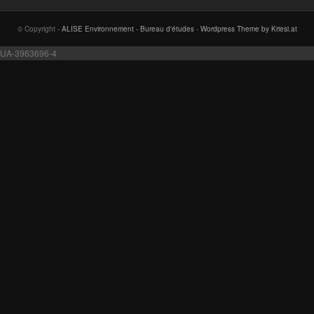
© Copyright -
ALISE Environnement - Bureau d'études
-
Wordpress Theme by Kriesi.at
UA-3963696-4