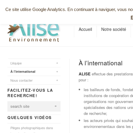
Emploi / Stage
Projets solidaires
Crédits
Nous contacter
Ce site utilise Google Analytics. En continuant à naviguer, vous 
E
Accueil
Notre société
À l’international
L’équipe
À l’international
ALISE
effectue des prestations 
pour :
Nous contacter
les bailleurs de fonds, fonda
FACILITEZ-VOUS LA
RECHERCHE!
institutions de coopération d
organisations non gouvernem
spécialisées des nations uni
de recherche;
QUELQUES VIDÉOS
les acteurs privés qui souhai
environnementaux dans les 
Pièges photographiques dans