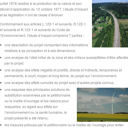
juillet 1976 relative à la protection de la nature et son
décret d’application du 12 octobre 1977, l’étude d’impact
et sa législation n’ont de cesse d’évoluer.
Conformément aux articles L.122-1 et suivants, R.122-1
et suivants et R.123-1 et suivants du Code de
l’Environnement, l’étude d’impact comprend 7 parties :
une description du projet comportant des informations
relatives à sa conception et à ses dimensions;
une analyse de l’état initial de la zone et des milieux susceptibles d’être affecté
par le projet;
une analyse des effets négatifs et positifs, directs et indirects, temporaires et
permanents, à court, moyen et long terme, du projet sur l’environnement;
une analyse des effets cumulés du projet avec d’autres projets connus;
une esquisse des principales solutions de
substitution examinées par le pétitionnaire
ou le maître d’ouvrage et les raisons pour
lesquelles, eu égard aux effets sur
l’environnement ou la santé humaine, le
projet présenté a été retenu;
les mesures prévues par le pétitionnaire ou le maître de l’ouvrage pour éviter