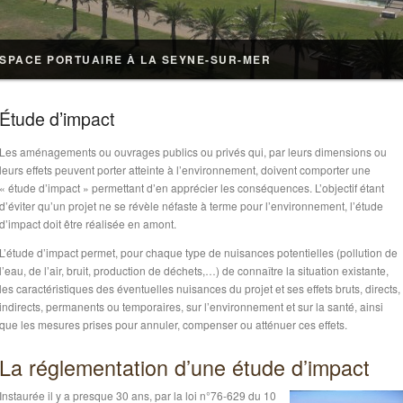
ESPACE PORTUAIRE À LA SEYNE-SUR-MER
Étude d’impact
Les aménagements ou ouvrages publics ou privés qui, par leurs dimensions ou
leurs effets peuvent porter atteinte à l’environnement, doivent comporter une
« étude d’impact » permettant d’en apprécier les conséquences. L’objectif étant
d’éviter qu’un projet ne se révèle néfaste à terme pour l’environnement, l’étude
d’impact doit être réalisée en amont.
L’étude d’impact permet, pour chaque type de nuisances potentielles (pollution de
l’eau, de l’air, bruit, production de déchets,…) de connaître la situation existante,
les caractéristiques des éventuelles nuisances du projet et ses effets bruts, directs,
indirects, permanents ou temporaires, sur l’environnement et sur la santé, ainsi
que les mesures prises pour annuler, compenser ou atténuer ces effets.
La réglementation d’une étude d’impact
Instaurée il y a presque 30 ans, par la loi n°76-629 du 10