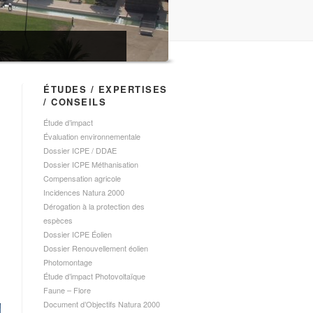
ÉTUDES / EXPERTISES
/ CONSEILS
Étude d’impact
Évaluation environnementale
Dossier ICPE / DDAE
Dossier ICPE Méthanisation
Compensation agricole
Incidences Natura 2000
Dérogation à la protection des
espèces
Dossier ICPE Éolien
Dossier Renouvellement éolien
Photomontage
Étude d’impact Photovoltaïque
Faune – Flore
Document d’Objectifs Natura 2000