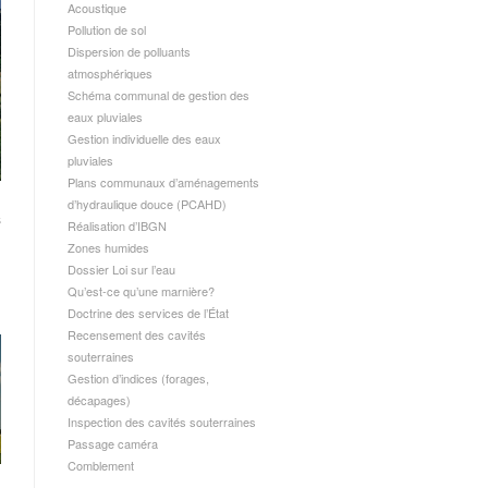
Acoustique
Pollution de sol
Dispersion de polluants
atmosphériques
Schéma communal de gestion des
eaux pluviales
Gestion individuelle des eaux
pluviales
Plans communaux d’aménagements
d’hydraulique douce (PCAHD)
s
Réalisation d’IBGN
Zones humides
Dossier Loi sur l’eau
Qu’est-ce qu’une marnière?
Doctrine des services de l’État
Recensement des cavités
souterraines
Gestion d’indices (forages,
décapages)
Inspection des cavités souterraines
Passage caméra
Comblement