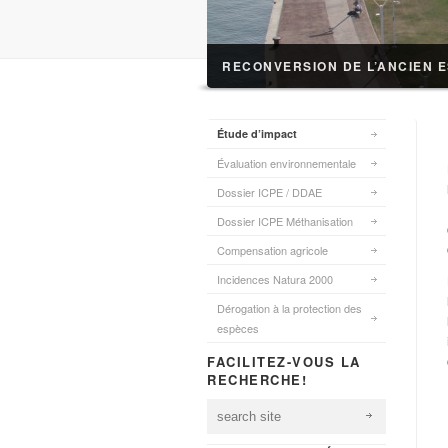
RECONVERSION DE L’ANCIEN 
Étude d’impact
Évaluation environnementale
Dossier ICPE / DDAE
Dossier ICPE Méthanisation
Compensation agricole
Incidences Natura 2000
Dérogation à la protection des
espèces
FACILITEZ-VOUS LA
RECHERCHE!